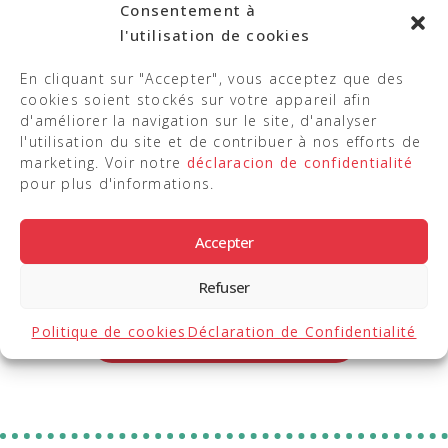
Consentement à
l'utilisation de cookies
En cliquant sur "Accepter", vous acceptez que des
cookies soient stockés sur votre appareil afin
L'équipe
d'améliorer la navigation sur le site, d'analyser
l'utilisation du site et de contribuer à nos efforts de
marketing. Voir notre
déclaracion de confidentialité
L'équipe est notre atout le plus précieux. Toute
pour plus d'informations.
notre équipe est à votre disposition, prête à vous
accompagner et à vous épargner les tracasseries
inutiles. Nous croyons en la force de la
Accepter
collaboration, en travaillant ensemble pour offrir à
chaque patient·e la meilleure solution possible.
Refuser
Politique de cookies
Déclaration de Confidentialité
Découvrez notre équipe